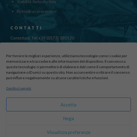
Viabilità Autostradale
Richiedi un preventivo
CONTATTI
Contattaci: Tel: +39 (0573) 380120
Fax: 39 (0573) 985420
Mail:
cristinadolfi7@gmail.com
Per fornire le migliori esperienze, utilizziamo tecnologie come i cookie per
Via di Canapale, 10
memorizzare e/o accedere alle informazioni del dispositivo. Il consenso a
51100 PISTOIA
queste tecnologie ci permetterà di elaborare dati come il comportamento di
navigazione o ID unici su questo sito. Non acconsentire o ritirare il consenso
può influire negativamente su alcune caratteristiche e funzioni.
Find us here:
Gestisci servizi
sito realizzato da
officineadv.it
Accetta
Nega
© 2016 Autodemolizioni Dolfi p.iva 01787720471. All Rights
Visualizza preferenze
Reserved |
Credits