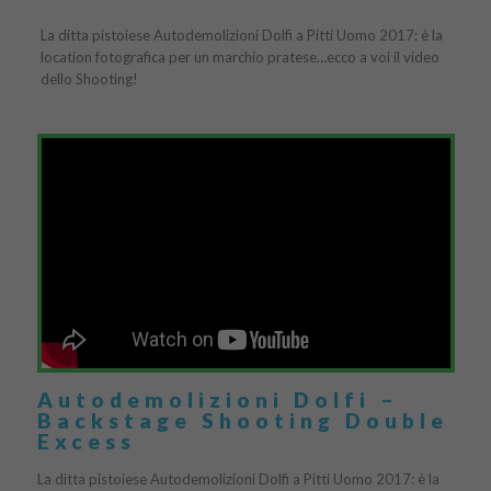
La ditta pistoiese Autodemolizioni Dolfi a Pitti Uomo 2017: è la
location fotografica per un marchio pratese…ecco a voi il video
dello Shooting!
Autodemolizioni Dolfi –
Backstage Shooting Double
Excess
La ditta pistoiese Autodemolizioni Dolfi a Pitti Uomo 2017: è la