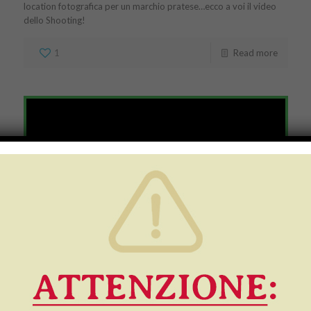
location fotografica per un marchio pratese…ecco a voi il video
dello Shooting!
1
Read more
Video di presentazione
aziendale….
Siamo lieti di farvi entrare virtualmente nella nostra realtà tramite