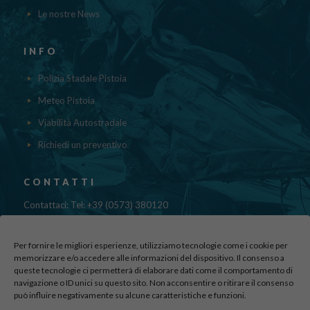
Le nostre News
INFO
Polizia Stadale Pistoia
Meteo Pistoia
Viabilità Autostradale
Richiedi un preventivo
CONTATTI
Contattaci: Tel: +39 (0573) 380120
Fax: 39 (0573) 985420
Mail:
cristinadolfi7@gmail.com
Per fornire le migliori esperienze, utilizziamo tecnologie come i cookie per
Via di Canapale, 10
memorizzare e/o accedere alle informazioni del dispositivo. Il consenso a
queste tecnologie ci permetterà di elaborare dati come il comportamento di
51100 PISTOIA
navigazione o ID unici su questo sito. Non acconsentire o ritirare il consenso
può influire negativamente su alcune caratteristiche e funzioni.
Find us here: