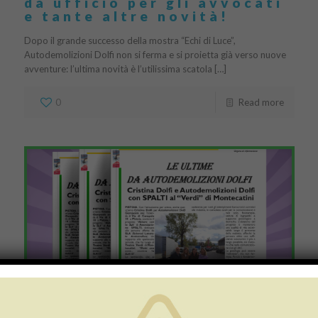
da ufficio per gli avvocati
e tante altre novità!
Dopo il grande successo della mostra “Echi di Luce”,
Autodemolizioni Dolfi non si ferma e si proietta già verso nuove
avventure: l’ultima novità è l’utilissima scatola […]
0
Read more