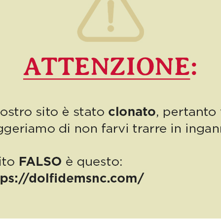
Numero 24/2025: con
SPALTI al Teatro Verdi di
Montecatini
Anche quest’anno Autodemolizioni Dolfi sostiene il progetto
“Abitare con la SLA” di Associazione SPALTI, dedicato alle
persone affette da SLA (Sclerosi Latera le Amiotrofica) e sarà […]
0
Read more