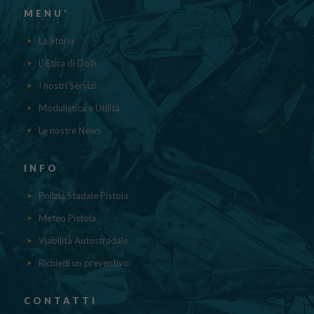
MENU’
La Storia
L' Etica di Dolfi
I nostri Servizi
Modulistica e Utilità
Le nostre News
INFO
Polizia Stadale Pistoia
Meteo Pistoia
Viabilità Autostradale
Richiedi un preventivo
CONTATTI