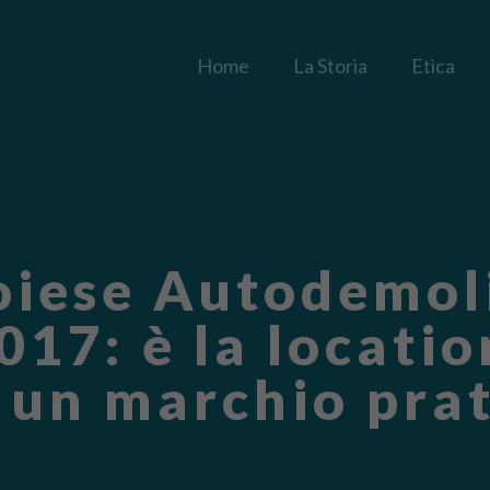
Home
La Storia
Etica
toiese Autodemoli
017: è la locatio
 un marchio pra