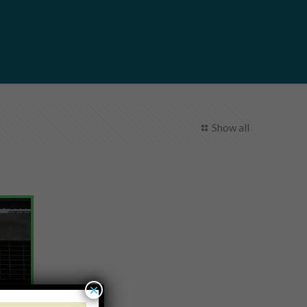
Show all
×