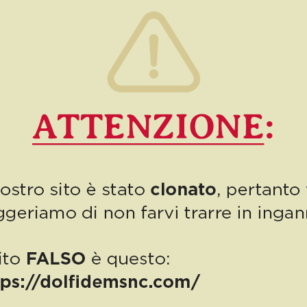
Nuovo riconoscimento di valore per Autodemolizioni Dolfi, l’azienda
, Cristina e Paolo.
 esporrà nella prestigiosa vetrina di Pitti Uomo a Firenze, ha optato 
odelle nella location l’artista Alessandro Fabiano, uno dei più conos
o shooting anche il videomaker Francesco Vannetti, che ha seguito le
he si terrà nella città gigliata da martedì 10 a venerdì 13 gennaio 
o all’Arte, attraverso la semplicità della T-Shirt. Le collezioni delle
in, Clair Thompson, Lorenzo Pavia e Luca Bolognese “Il Gaut”.
 in primis per la importante realtà che è e poi per la sublime accogl
ferita ad altri perché ha alle spalle 60 anni di storia integerrima, fa
tre nuove collezioni a tema donne e motori”.
o, Cristina e Paolo Dolfi.