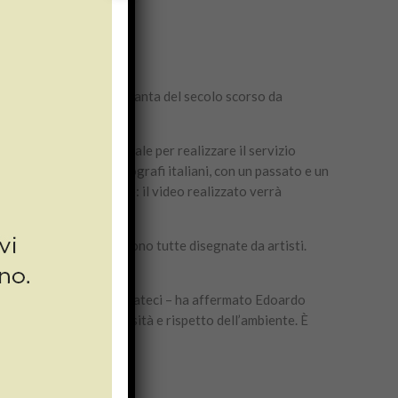
 creata negli anni Cinquanta del secolo scorso da
per l’azienda di Canapale per realizzare il servizio
ciuti e apprezzati fotografi italiani, con un passato e un
 riprese del backstage: il video realizzato verrà
2017.
 T-Shirt Double Excess sono tutte disegnate da artisti.
ienza e ospitalità riservateci – ha affermato Edoardo
tta di serietà, scrupolosità e rispetto dell’ambiente. È