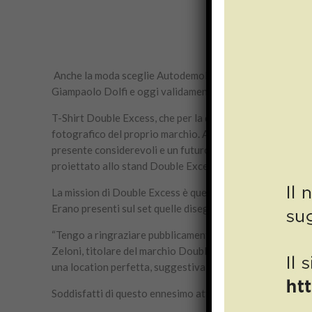
Anche la moda sceglie Autodemolizioni Dolfi di Pistoia. 
Giampaolo Dolfi e oggi validamente guidata dai suoi figli
T-Shirt Double Excess, che per la quinta volta consecutiva
fotografico del proprio marchio. A fotografare modelli e m
presente considerevoli e un futuro luminoso. Presente all
proiettato allo stand Double Excess durante Pitti Uomo, c
La mission di Double Excess è quella di riavvicinare l’Uom
Erano presenti sul set quelle disegnate da Edoardo Nard
“Tengo a ringraziare pubblicamente Autodemolizioni Dolfi,
Zeloni, titolare del marchio Double Excess –. L’abbiamo pre
una location perfetta, suggestiva e fantastica per le nos
Soddisfatti di questo ennesimo attestato al proprio lavor