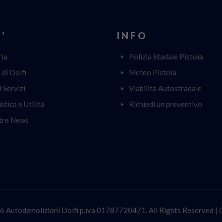
’
INFO
ria
Polizia Stadale Pistoia
a di Dolfi
Meteo Pistoia
i Servizi
Viabilità Autostradale
stica e Utilità
Richiedi un preventivo
tre News
 Autodemolizioni Dolfi p.iva 01787720471. All Rights Reserved |