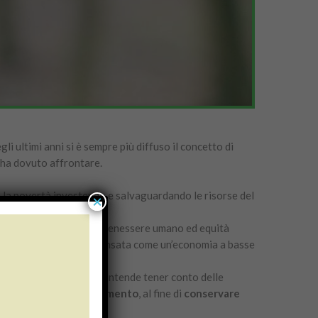
i ultimi anni si è sempre più diffuso il concetto di
, ha dovuto affrontare.
 la povertà investendo e salvaguardando le risorse del
×
n’economia che produce benessere umano ed equità
nomia verde può essere pensata come un’economia a basse
mbiente: in particolare, intende tener conto delle
i CO2 e quindi l’inquinamento
, al fine di
conservare