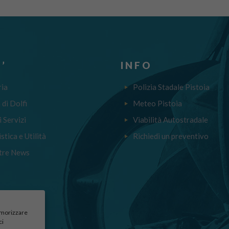
’
INFO
ria
Polizia Stadale Pistoia
a di Dolfi
Meteo Pistoia
i Servizi
Viabilità Autostradale
stica e Utilità
Richiedi un preventivo
tre News
memorizzare
ci