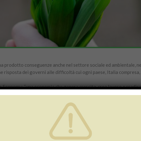
 ha prodotto conseguenze anche nel settore sociale ed ambientale, negl
e risposta dei governi alle difficoltà cui ogni paese, Italia compresa
n Economy: “una economia che genera crescita, crea lavoro e sradica
tro pianeta”.
gramme), ovvero il programma ONU per l’ambiente, ha parlato di “u
 e le scarsità ecologiche. Nella sua espressione più semplice, un’eco
lle risorse e socialmente inclusiva”.
considera solo la produzione, ma anche l’impatto che essa avrà sull’a
nti del privato e finanziamenti pubblici, a
diminuire le emissioni d