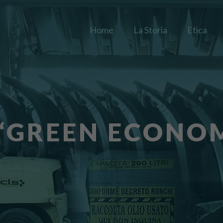
Home
La Storia
Etica
 “GREEN ECONO