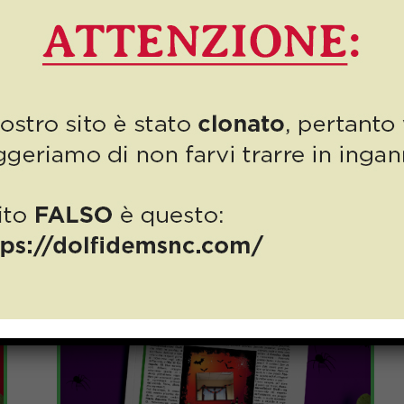
bile, che faccia crescere l’economia e dunque il Paese senza tuttavi
e e il consumo eccessivo delle materie prime determinano infatti un 
vi posti di lavoro (in settori come l’agricoltura, la produzione di energ
tte in riforme e incentivi per la tutela delle risorse naturali, nel pot
nazione delle operazioni dannose per l’ambiente.
utilizzo di
energie rinnovabili
, alternative alle forme tradizionali, 
o di scarto, sia domestico che industriale, e la
riconversione sosteni
 ultimi anni si è certamente rivelata fondamentale per l’economia: 
e (o quanto meno frenare) la crisi che il nostro ecosistema sta da tem
26 Ottobre 2023