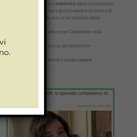
a impattare sulla natura. L’
ambiente
viene riconosciuto
conseguente aumento dei loro prezzi, mentre la ricerca di
ie rinnovabili, il riciclo, ecc.) e la riduzione della
enziamento delle infrastrutture per l’ambiente, nella
ad esempio quella solare, eolica, idroelettrica e
bile
di tali materiali.
ha generato nuovi investimenti e creato
nuove
po attraversando.
10 Luglio 2020