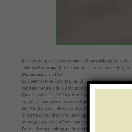
In risposta alla crisi economica e finanziaria globale che
“
Green Economy
” (letteralmente “economia verde”), com
Ma di cosa si tratta?
La Commissione Europea, nel 2011, definiva così la Gree
capitale naturale da cui dipende la sopravvivenza del nos
Più di recente, l’UNEP (United Nations Environment Pro
sociale, riducendo allo stesso tempo i rischi ambientali
emissioni di anidride carbonica, efficiente nell’utilizzo de
Si tratta quindi di un tipo di sviluppo economico che non 
conseguenze delle azioni umane e mira, attraverso interve
l’ecosistema e salvaguardare la biodiversità
.