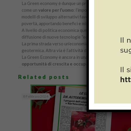
La Green economy è dunque un progetto di sviluppo sosteni
come un
valore per l’uomo
: l’impoverimento delle risors
modelli di sviluppo alternativi favorisce la creazione di nuo
povertà, apportando benefici e migliori soluzioni.
A livello di politica economica queste teorie si sono trado
diffusione di nuove tecnologie “eco-friendly”, nell’elimi
La prima strada verso un’economia green è lo sviluppo e l’
geotermica. Altra via è l’attività di
riciclaggio
di ogni tip
La Green Economy è ancora in una fase evolutiva ma negli
opportunità di crescita e occupazione
, oltre a ridurr
Related posts
8 Febbraio 2024