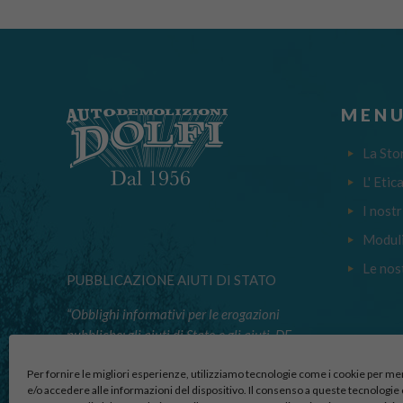
MENU
La Sto
L' Etic
I nostr
Moduli
Le nos
PUBBLICAZIONE AIUTI DI STATO
“Obblighi informativi per le erogazioni
pubbliche: gli aiuti di Stato e gli aiuti DE
MINIMIS ricevuti dalla nostra impresa
Per fornire le migliori esperienze, utilizziamo tecnologie come i cookie per 
nell’anno 2023 sono contenuti nel registro
e/o accedere alle informazioni del dispositivo. Il consenso a queste tecnologie 
nazionale degli aiuti di Stato di cui all’