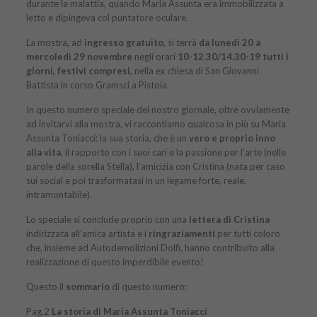
durante la malattia, quando Maria Assunta era immobilizzata a
letto e dipingeva col puntatore oculare.
La mostra, ad
ingresso gratuito,
si terrà
da lunedì 20 a
mercoledì 29 novembre
negli orari
10-12.30/14.30-19 tutti i
giorni, festivi compresi,
nella ex chiesa di San Giovanni
Battista in corso Gramsci a Pistoia.
In questo numero speciale del nostro giornale, oltre ovviamente
ad invitarvi alla mostra, vi raccontiamo qualcosa in più su Maria
Assunta Toniacci: la sua storia, che è un
vero e proprio inno
alla vita
, il rapporto con i suoi cari e la passione per l’arte (nelle
parole della sorella Stella), l’amicizia con Cristina (nata per caso
sui social e poi trasformatasi in un legame forte, reale,
intramontabile).
Lo speciale si conclude proprio con una
lettera di Cristina
indirizzata all’amica artista e i
ringraziamenti
per tutti coloro
che, insieme ad Autodemolizioni Dolfi, hanno contribuito alla
realizzazione di questo imperdibile evento!
Questo il
sommario
di
questo numero
:
Pag.2
La storia di Maria Assunta Toniacci