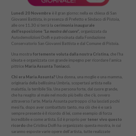
Lunedì 20 Novembre
è il gran giorno: nella ex chiesa di San
Giovanni Battista, in presenza di Prefetto e Sindaco di Pistoia,
alle ore 11.30 si terrà la
cerimonia inaugurale
dell’esposizione
“La mostra del cuore”
,
organizzata da
Autodemolizioni Dolfi e patrocinata dalla Fondazione
Conservatorio San Giovanni Battista e dal Comune di Pistoia.
Una mostra
fortemente voluta dalla nostra Cristina
, che l’ha
ideata e organizzata con grande impegno per ricordare l’amica
pittrice
Maria Assunta Toniacci.
Chi era Maria Assunta?
Una donna, una moglie e una mamma,
originaria della bellissima Umbria, scopertasi artista nella
malattia, la terribile Sla. Una persona forte, dal cuore grande,
che ha reagito al male nel modo più bello che c’è, ovvero
attraverso l’arte. Maria Assunta purtroppo ci ha lasciati pochi
mesi fa, dopo aver combattuto tanto, ma ciò che è e sarà
sempre presente è il ricordo di lei, come esempio di forza
incredibile e come artista. Ed è proprio per
tener vivo questo
ricordo
che Cristina Dolfi ha organizzato questa mostra, in cui
saranno esposte varie opere dell’artista, tutte realizzate