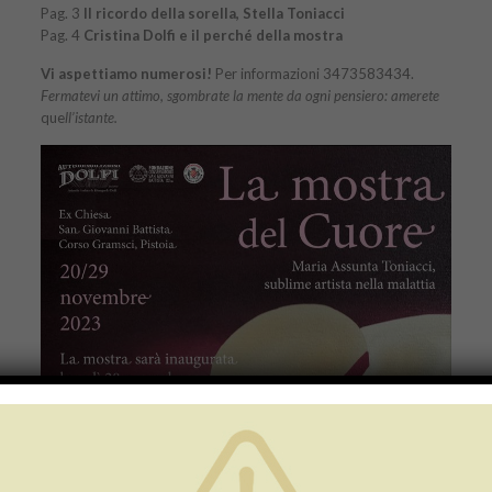
Pag. 3
Il ricordo della sorella, Stella Toniacci
Pag. 4
Cristina Dolfi e il perché della mostra
Vi aspettiamo numerosi!
Per informazioni 3473583434.
Fermatevi
un attimo,
sgombrate la mente da ogni pensiero: amerete
que
ll’istante.