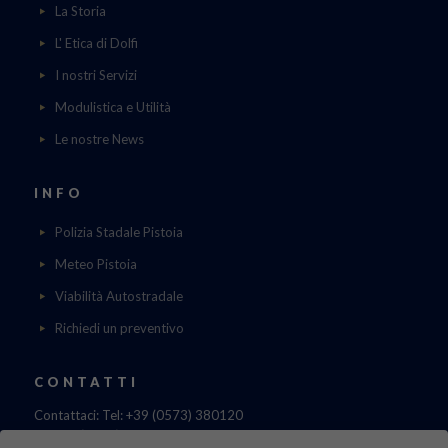
La Storia
L' Etica di Dolfi
I nostri Servizi
Modulistica e Utilità
Le nostre News
INFO
Polizia Stadale Pistoia
Meteo Pistoia
Viabilità Autostradale
Richiedi un preventivo
CONTATTI
Contattaci: Tel: +39 (0573) 380120
Fax: 39 (0573) 985420