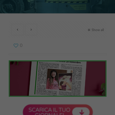
Show all
0