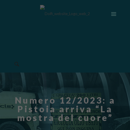
Numero 12/2023: a
Pistoia arriva “La
mostra del cuore”