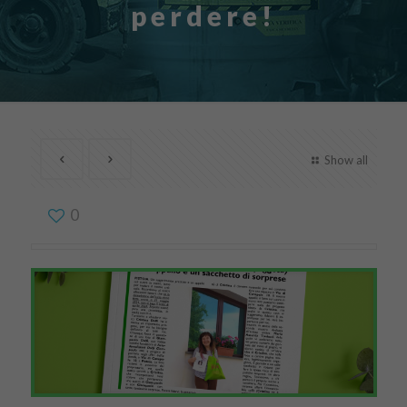
perdere!
Show all
0