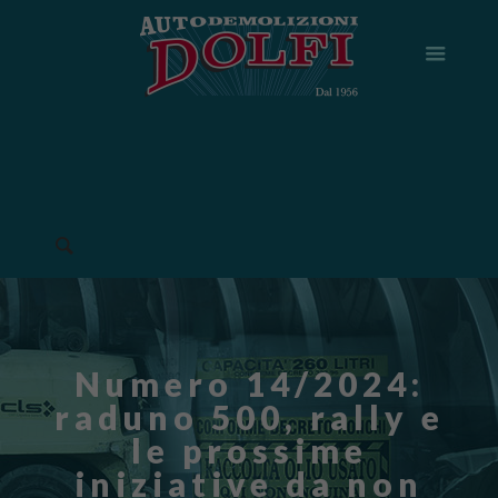
Numero 14/2024:
raduno 500, rally e
le prossime
iniziative da non