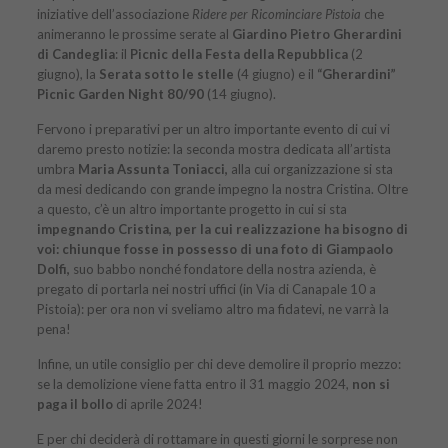
iniziative dell’associazione
Ridere per Ricominciare Pistoia
che
animeranno le prossime serate al
Giardino Pietro Gherardini
di Candeglia
: il
Picnic della Festa della Repubblica
(2
giugno), la
Serata sotto le stelle
(4 giugno) e il
“Gherardini”
Picnic Garden Night 80/90
(14 giugno).
Fervono i preparativi per un altro importante evento di cui vi
daremo presto notizie: la seconda mostra dedicata all’artista
umbra
Maria Assunta Toniacci,
alla cui organizzazione si sta
da mesi dedicando con grande impegno la nostra Cristina. Oltre
a questo, c’è un altro importante progetto in cui si sta
impegnando Cristina, per la cui realizzazione ha bisogno di
voi: chiunque fosse in possesso di una foto di Giampaolo
Dolfi,
suo babbo nonché fondatore della nostra azienda, è
pregato di portarla nei nostri uffici (in Via di Canapale 10 a
Pistoia): per ora non vi sveliamo altro ma fidatevi, ne varrà la
pena!
Infine, un utile consiglio per chi deve demolire il proprio mezzo:
se la demolizione viene fatta entro il 31 maggio 2024,
non si
paga il bollo
di aprile 2024!
E per chi deciderà di rottamare in questi giorni le sorprese non