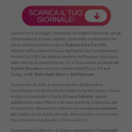
Questo mese di maggio sta finendo nel migliore dei modi, con gli
ultimi weekend ci hanno regalato tante belle soddisfazioni dal
punto di vista sportivo: prima il
Raduno delle Fiat 500
,
allestito nell’incantevole Piazza del Duomo dal Coordinamento
Pistoia Fiat 500 Club Italia presieduto da Massimo Lissa; poi la
bella vittoria di categoria (over 55, e 7a posizione assoluta) dei
fratelli Giordano
con la loro Skoda Fabia R5 Evo di Pavel
Group, al
41° Rally degli Abeti e dell’Abetone.
A proposito di sport, in questo numero del giornale vi
presentiamo una donna che da sempre lo ha nel sangue e che lo
pratica con passione: si tratta di
Laura Sabatini,
agente
pubblicitaria nata a Milano e da anni residente a Quarrata, che
ha raccontato alla nostra Cristina la sua travolgente
passione
per la bici,
sia da strada che mtb, che ora pratica con costanza
dopo trascorsi di pallavolo, corsa e calcio a 5.
Ci prepariamoci all’arrivo di Giugno segnalandovi 3 imperdibili