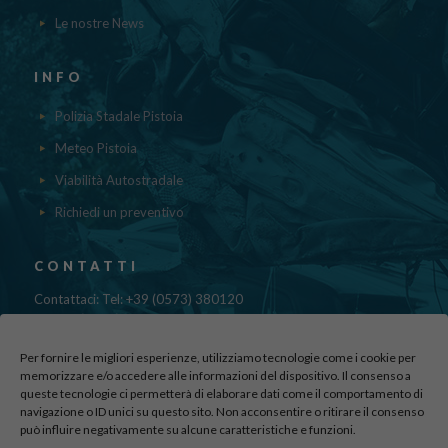
Le nostre News
INFO
Polizia Stadale Pistoia
Meteo Pistoia
Viabilità Autostradale
Richiedi un preventivo
CONTATTI
Contattaci: Tel: +39 (0573) 380120
Fax: 39 (0573) 985420
Mail:
cristinadolfi7@gmail.com
Per fornire le migliori esperienze, utilizziamo tecnologie come i cookie per
Via di Canapale, 10
memorizzare e/o accedere alle informazioni del dispositivo. Il consenso a
queste tecnologie ci permetterà di elaborare dati come il comportamento di
51100 PISTOIA
navigazione o ID unici su questo sito. Non acconsentire o ritirare il consenso
può influire negativamente su alcune caratteristiche e funzioni.
Find us here: