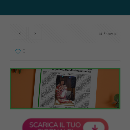
Show all
0