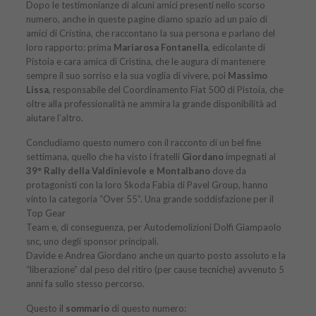
Dopo le testimonianze di alcuni amici presenti nello scorso
numero, anche in queste pagine diamo spazio ad un paio di
amici di Cristina, che raccontano la sua persona e parlano del
loro rapporto: prima
Mariarosa Fontanella
, edicolante di
Pistoia e cara amica di Cristina, che le augura di mantenere
sempre il suo sorriso e la sua voglia di vivere, poi
Massimo
Lissa
, responsabile del Coordinamento Fiat 500 di Pistoia, che
oltre alla professionalità ne ammira la grande disponibilità ad
aiutare l’altro.
Concludiamo questo numero con il racconto di un bel fine
settimana, quello che ha visto i fratelli
Giordano
impegnati al
39° Rally della Valdinievole e Montalbano
dove da
protagonisti con la loro Skoda Fabia di Pavel Group, hanno
vinto la categoria “Over 55”. Una grande soddisfazione per il
Top Gear
Team e, di conseguenza, per Autodemolizioni Dolfi Giampaolo
snc, uno degli sponsor principali.
Davide e Andrea Giordano anche un quarto posto assoluto e la
“liberazione” dal peso del ritiro (per cause tecniche) avvenuto 5
anni fa sullo stesso percorso.
Questo il
sommario
di
questo numero
: