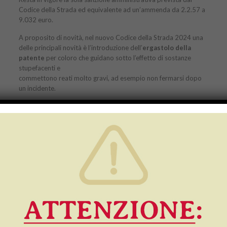
Codice della Strada ed equivalente ad un’ammenda da 2.2.57 a
9.032 euro.
A proposito di novità, nel nuovo Codice della Strada 2024 una
delle principali novità è l’introduzione dell’
ergastolo della
patente
per coloro che guidano sotto l’effetto di sostanze
stupefacenti e
commettono reati molto gravi, ad esempio non fermarsi dopo
un incidente.
D’ora in poi sulle strade bisognerà fare ancora più
attenzione
insomma, perché sono in atto numerosi cambiamenti che
riguardano tutti gli utenti della strada, automobilisti in primis!
Questo il
sommario
di
questo numero:
Pag. 2
Beata gioventù: l’allegria contagiosa di Elia
Pag. 3
Autodemolizioni e lo sport pistoiese
Pag. 4
Le novità del Codice della Strada
Vuoi contribuire al nostro giornale con la segnalazione di eventi,
informazioni o novità da approfondire nei prossimi numeri? Puoi
contattarci allo 0573380120, al 3473583434 o scrivere