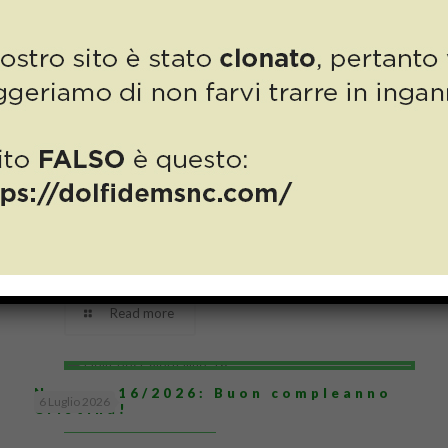
a
cristinadolfi7@gmail.com
.
Related posts
Numero 17/2026: un compleanno da
13 Luglio 2026
ricordare per la nostra Cristina!
Read more
Numero 16/2026: Buon compleanno
6 Luglio 2026
Cristina!