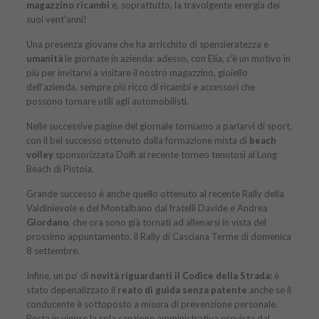
magazzino ricambi
e, soprattutto, la travolgente energia dei
suoi vent’anni!
Una presenza giovane che ha arricchito di spensieratezza e
umanità
le giornate in azienda: adesso, con Elia, c’è un motivo in
più per invitarvi a visitare il nostro magazzino, gioiello
dell’azienda, sempre più ricco di ricambi e accessori che
possono tornare utili agli automobilisti.
Nelle successive pagine del giornale torniamo a parlarvi di sport,
con il bel successo ottenuto dalla formazione mista di
beach
volley
sponsorizzata Dolfi al recente torneo tenutosi al Long
Beach di Pistoia.
Grande successo è anche quello ottenuto al recente Rally della
Valdinievole e del Montalbano dai fratelli Davide e Andrea
Giordano
, che ora sono già tornati ad allenarsi in vista del
prossimo appuntamento, il Rally di Casciana Terme di domenica
8 settembre.
Infine, un po’ di
novità riguardanti il Codice della Strada:
è
stato depenalizzato il
reato di guida senza patente
anche se il
conducente è sottoposto a misura di prevenzione personale.
Resta in vigore la sola sanzione amministrativa prevista dal