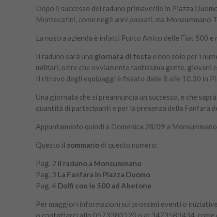
Dopo il successo del raduno primaverile in Piazza Duomo 
Montecatini, come negli anni passati, ma Monsummano T
La nostra azienda è infatti Punto Amico delle Fiat 500 e 
Il raduno sarà una
giornata di festa
e non solo per i num
militari, oltre che ovviamente tantissima gente, giovani e
Il ritrovo degli equipaggi è fissato dalle 8 alle 10.30 in 
Una giornata che si preannuncia un successo, e che saprà r
quantità di partecipanti e per la presenza della Fanfara 
Appuntamento quindi a Domenica 28/09 a Monsummano
Questo il
sommario
di
questo numero:
Pag. 2
Il raduno a Monsummano
Pag. 3
La Fanfara in Piazza Duomo
Pag. 4
Dolfi con le 500 ad Abetone
Per maggiori informazioni sui prossimi eventi o iniziative
o contattarci allo 0573380120 o al 3473583434, come 