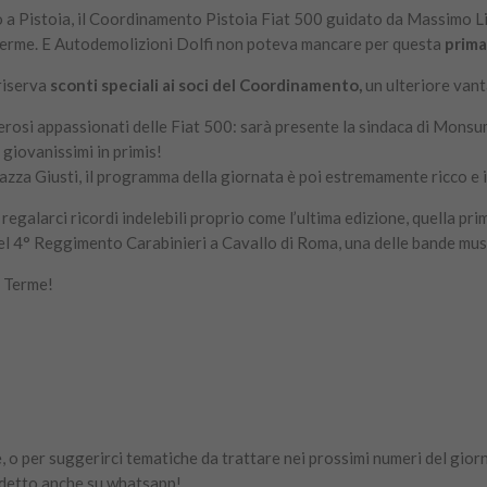
a Pistoia, il Coordinamento Pistoia Fiat 500 guidato da Massimo Lis
erme. E Autodemolizioni Dolfi non poteva mancare per questa
prima
riserva
sconti speciali ai soci del Coordinamento,
un ulteriore vant
erosi appassionati delle Fiat 500: sarà presente la sindaca di Monsum
 giovanissimi in primis!
Piazza Giusti, il programma della giornata è poi estremamente ricco e i
egalarci ricordi indelebili proprio come l’ultima edizione, quella pr
del 4° Reggimento Carabinieri a Cavallo di Roma, una delle bande mus
 Terme!
, o per suggerirci tematiche da trattare nei prossimi numeri del giorn
detto anche su whatsapp!