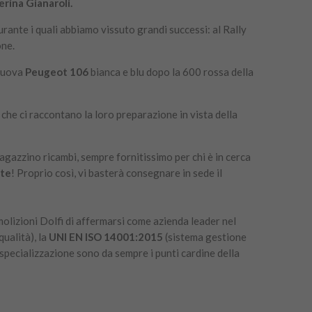
rina Gianaroli.
urante i quali abbiamo vissuto grandi successi: al Rally
one.
 nuova
Peugeot 106
bianca e blu dopo la 600 rossa della
, che ci raccontano la loro preparazione in vista della
agazzino ricambi, sempre fornitissimo per chi è in cerca
nte
! Proprio così, vi basterà consegnare in sede il
olizioni Dolfi di affermarsi come azienda leader nel
ualità), la
UNI EN ISO 14001:2015
(sistema gestione
 specializzazione sono da sempre i punti cardine della