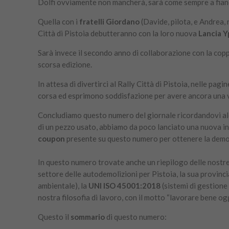
Dolfi ovviamente non mancherà, sarà come sempre a fian
Quella con i
fratelli Giordano
(Davide, pilota, e Andrea, 
Città di Pistoia debutteranno con la loro nuova
Lancia Yp
Sarà invece il secondo anno di collaborazione con la cop
scorsa edizione.
In attesa di divertirci al Rally Città di Pistoia, nelle pa
corsa ed esprimono soddisfazione per avere ancora una v
Concludiamo questo numero del giornale ricordandovi alcun
di un pezzo usato, abbiamo da poco lanciato una nuova in
coupon
presente su questo numero per ottenere la demo
In questo numero trovate anche un riepilogo delle nostr
settore delle autodemolizioni per Pistoia, la sua provincia
ambientale), la
UNI ISO 45001:2018
(sistemi di gestione
nostra filosofia di lavoro, con il motto “lavorare bene og
Questo il
sommario
di
questo numero: