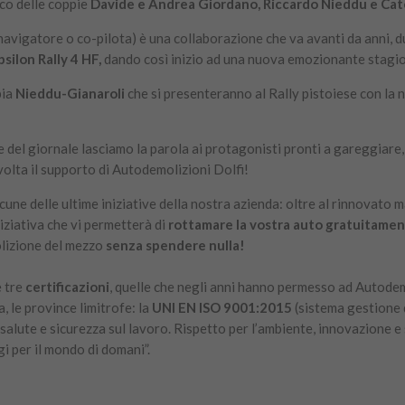
co delle coppie
Davide e Andrea Giordano, Riccardo Nieddu e Cate
navigatore o co-pilota) è una collaborazione che va avanti da anni, d
silon Rally 4 HF,
dando così inizio ad una nuova emozionante stagi
pia
Nieddu-Gianaroli
che si presenteranno al Rally pistoiese con la
gine del giornale lasciamo la parola ai protagonisti pronti a gareggiare
olta il supporto di Autodemolizioni Dolfi!
e delle ultime iniziative della nostra azienda: oltre al rinnovato m
iziativa che vi permetterà di
rottamare la vostra auto gratuitame
lizione del mezzo
senza spendere nulla!
e tre
certificazioni
, quelle che negli anni hanno permesso ad Autodem
, le province limitrofe: la
UNI EN ISO 9001:2015
(sistema gestione q
 salute e sicurezza sul lavoro. Rispetto per l’ambiente, innovazione e
gi per il mondo di domani”.