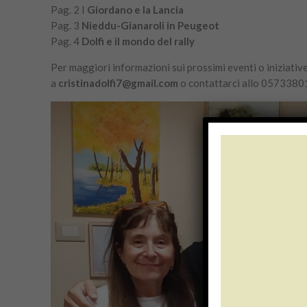
Pag. 2 I
Giordano e la Lancia
Pag. 3
Nieddu-Gianaroli in Peugeot
Pag. 4
Dolfi e il mondo del rally
Per maggiori informazioni sui prossimi eventi o iniziative
a
cristinadolfi7@gmail.com
o contattarci allo 0573380