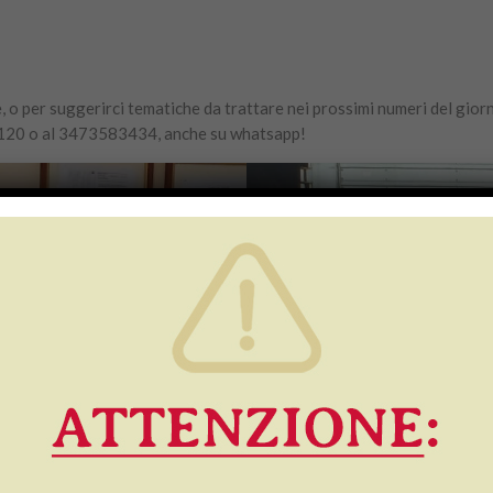
, o per suggerirci tematiche da trattare nei prossimi numeri del giorn
120 o al 3473583434, anche su whatsapp!