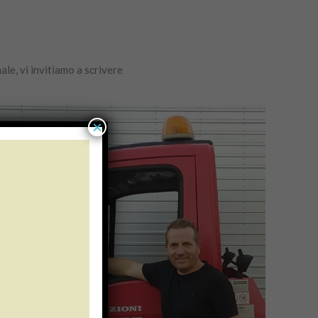
ale, vi invitiamo a scrivere
×