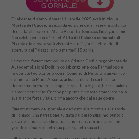
Finalmente ci siamo,
domani 1° aprile 2025 avrà inizio La
Mostra del Cuore
, la seconda edizione della rassegna pittorica
dedicata alle opere di
Maria Assunta Toniacci.
L’inaugurazione
è prevista per le ore 10, nell’
Atrio del Palazzo comunale di
Pistoia
e la mostra sarà visitabile tutti i giorni, nell’orario di
apertura del Palazzo, sino a martedì 15 aprile.
La mostra, fortemente voluta da Cristina Dolfi e
organizzata da
Autodemolizioni Dolfi in collaborazione con Farmadono e
in compartecipazione con il Comune di Pistoia,
è un viaggio
nel mondo di Maria Assunta, artista umbra da cui tutti noi
dovremmo prendere esempio in quanto a dignità, forza d’animo
e amore per la vita: Cristina per prima è rimasta ammaliata dalla
sua grande forza vitale, prima ancora che dalle sue opere.
Questo numero del giornale è dedicato alla mostra e alla storia
di Toniacci, una narrazione guidata dal personalissimo punto di
vista della nostra Cristina, sua conoscente, poi amica e infine
grande estimatrice della sua pittura, della sua arte.
Oltre a raccontarci di come si sono conosciute, di come Maria