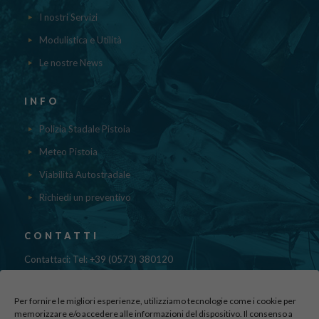
I nostri Servizi
Modulistica e Utilità
Le nostre News
INFO
Polizia Stadale Pistoia
Meteo Pistoia
Viabilità Autostradale
Richiedi un preventivo
CONTATTI
Contattaci: Tel: +39 (0573) 380120
Fax: 39 (0573) 985420
Mail:
cristinadolfi7@gmail.com
Per fornire le migliori esperienze, utilizziamo tecnologie come i cookie per
Via di Canapale, 10
memorizzare e/o accedere alle informazioni del dispositivo. Il consenso a