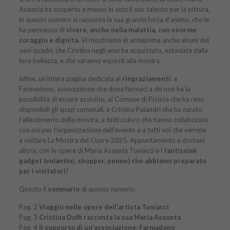
Assunta ha scoperto e messo in atto il suo talento per la pittura,
in questo numero si racconta la sua grande forza d’animo, che le
ha permesso di
vivere, anche nella malattia, con enorme
coraggio e dignità.
Vi mostriamo in anteprima anche alcuni dei
suoi quadri, che Cristina negli anni ha acquistato, estasiata dalla
loro bellezza, e che saranno esposti alla mostra.
Infine, un’intera pagina dedicata ai
ringraziamenti
: a
Farmadono, associazione che dona farmaci a chi non ha la
possibilità di essere assistito, al Comune di Pistoia che ha reso
disponibili gli spazi comunali, a Cristina Palandri che ha curato
l’allestimento della mostra, a tutti coloro che hanno collaborato
con noi per l’organizzazione dell’evento e a tutti voi che verrete
a visitare La Mostra del Cuore 2025. Appuntamento a domani
allora, con le opere di Maria Assunta Toniacci e i
tantissimi
gadget (volantini, shopper, penne) che abbiamo preparato
per i visitatori!
Questo il
sommario
di
questo numero
:
Pag. 2
Viaggio nelle opere dell’artista Toniacci
Pag. 3
Cristina Dolfi racconta la sua Maria Assunta
Pag. 4
Il supporto di un’associazione: Farmadono