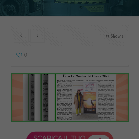
Show all
0