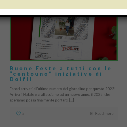
Buone Feste a tutti con le
“centouno” iniziative di
Dolfi!
Eccoci arrivati all’ultimo numero del giornalino per questo 2022!
Arriva il Natale e ci affacciamo ad un nuovo anno, il 2023, che
speriamo possa finalmente portarci […]
5
Read more