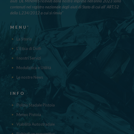
aiuti DE MINIMIS ricevuti dalla nostra impresa nell’anno 2023 sono
contenuti nel registro nazionale degli aiuti di Stato di cui all’ ART.52
della L.234/2012 a cui si rinvia“
MENU’
La Storia
L' Etica di Dolfi
I nostri Servizi
Modulistica e Utilità
Le nostre News
INFO
Polizia Stadale Pistoia
Meteo Pistoia
Viabilità Autostradale
Richiedi un preventivo