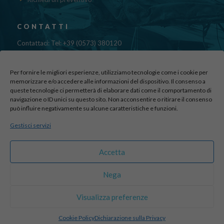
CONTATTI
Contattaci: Tel: +39 (0573) 380120
Fax: 39 (0573) 985420
Mail:
cristinadolfi7@gmail.com
Per fornire le migliori esperienze, utilizziamo tecnologie come i cookie per
Via di Canapale, 10
memorizzare e/o accedere alle informazioni del dispositivo. Il consenso a
51100 PISTOIA
queste tecnologie ci permetterà di elaborare dati come il comportamento di
navigazione o ID unici su questo sito. Non acconsentire o ritirare il consenso
può influire negativamente su alcune caratteristiche e funzioni.
Find us here:
Gestisci servizi
sito realizzato da
officineadv.it
Accetta
Nega
© 2016 Autodemolizioni Dolfi p.iva 01787720471. All Rights
Visualizza preferenze
Reserved |
Credits
Cookie Policy
Dichiarazione sulla Privacy