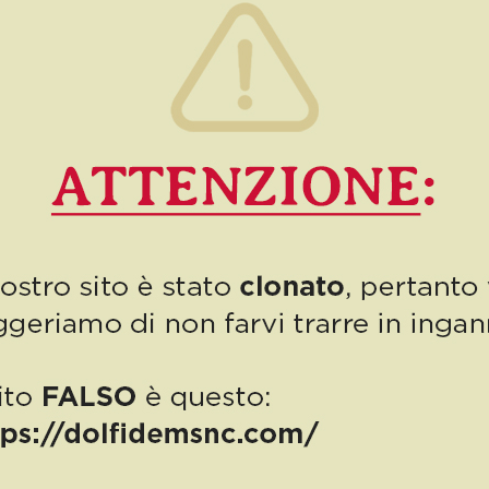
Pasqua 2023 nel segno
della solidarietà:
Autodemolizioni Dolfi a
fianco di AISM
Autodemolizioni Dolfi è da sempre vicina a chi soffre e pronta a
dare il proprio supporto ai più bisognosi. Quest’anno la Pasqua è
stata l’occasione per […]
0
Read more