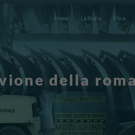
Home
La Storia
Etica
uvione della rom