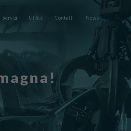
Servizi
Utilità
Contatti
News
omagna!