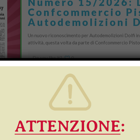
Numero 15/2026: L
Confcommercio Pi
Autodemolizioni Do
Un nuovo riconoscimento per Autodemolizioni Dolfi in o
attività, questa volta da parte di Confcommercio Pistoi
Do you like it?
0
Numero 9/2026: ch
presentazione del
Dolfi in Comune!