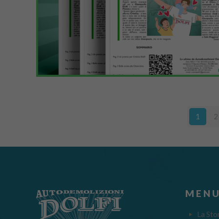
1
2
MENU
La Sto