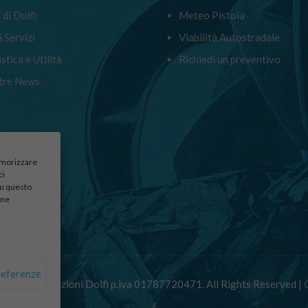
a di Dolfi
Meteo Pistoia
i Servizi
Viabilità Autostradale
stica e Utilità
Richiedi un preventivo
tre News
memorizzare
ci
su questo
une
referenze
 Autodemolizioni Dolfi p.iva 01787720471. All Rights Reserved |