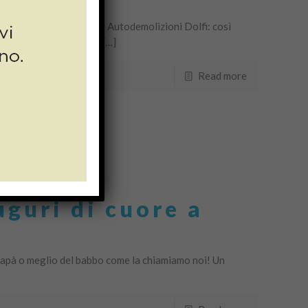
piccola grande storia di Autodemolizioni Dolfi: così
i della nostra azienda, […]
Read more
guri di cuore a
 papà o meglio del babbo come la chiamiamo noi! Un