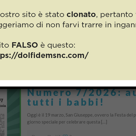
Una giornata meravigliosa, che resterà impressa nella 
potremmo definire la presentazione del libro sui 70 ann
Do you like it?
0
Numero 7/2026: au
tutti i babbi!
Oggi è il 19 marzo, San Giuseppe, ovvero la Festa del
giorno speciale per celebrare questa […]