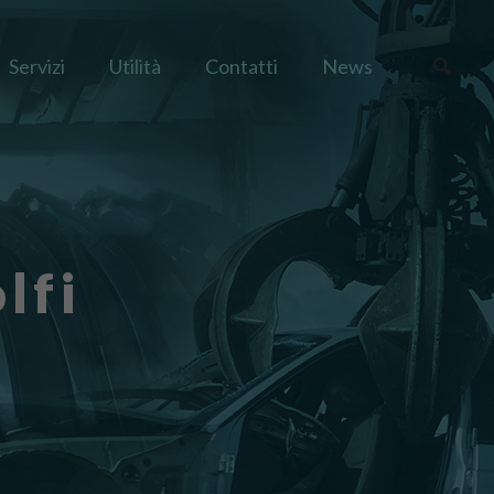
Servizi
Utilità
Contatti
News
lfi