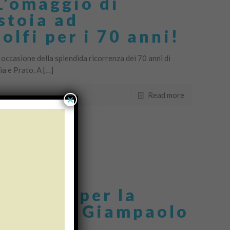
’omaggio di
stoia ad
lfi per i 70 anni!
ccasione della splendida ricorrenza dei 70 anni di
a e Prato. A […]
Read more
×
e festa per la
 libro su Giampaolo