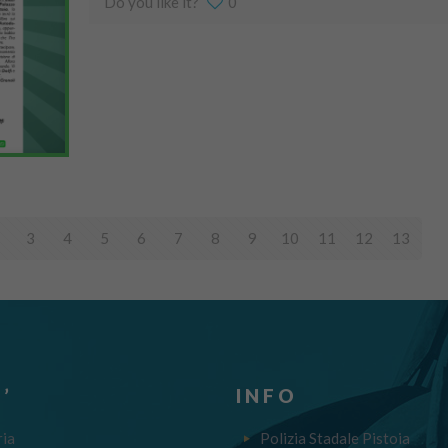
Do you like it?
0
3
4
5
6
7
8
9
10
11
12
13
’
INFO
ria
Polizia Stadale Pistoia