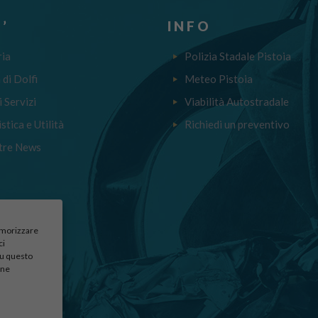
’
INFO
ria
Polizia Stadale Pistoia
a di Dolfi
Meteo Pistoia
i Servizi
Viabilità Autostradale
stica e Utilità
Richiedi un preventivo
tre News
memorizzare
ci
su questo
une