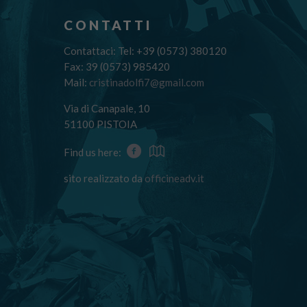
CONTATTI
Contattaci: Tel: +39 (0573) 380120
Fax: 39 (0573) 985420
Mail:
cristinadolfi7@gmail.com
Via di Canapale, 10
51100 PISTOIA
Find us here:
sito realizzato da
officineadv.it