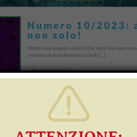
Numero 10/2023: a
non solo!
Ottobre sta volando via in fretta, tanto che siamo orma
che piace ad Autodemolizioni Dolfi, […]
Do you like it?
0