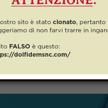
Si ricomincia, nu
preziosi ricambi-a
speranza di un fut
Autodemolizioni Dolfi torna ad augurarvi un Felice An
sarà un anno migliore, per tutti! Prima di tutto, […]
Do you like it?
7