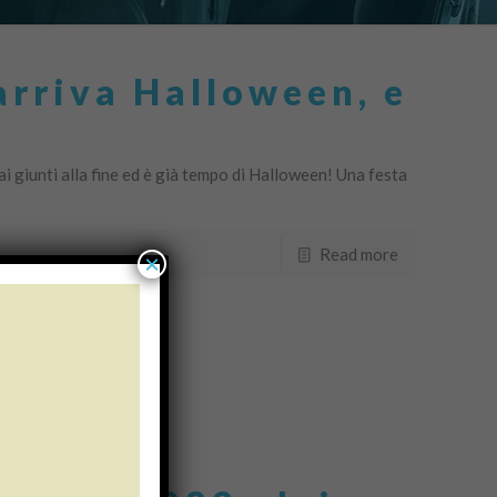
rriva Halloween, e
i giunti alla fine ed è già tempo di Halloween! Una festa
Read more
×