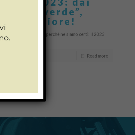
mero 1/2023: dai
uto al “verde”,
uro migliore!
no con tanto ottimismo perché ne siamo certi: il 2023
Read more