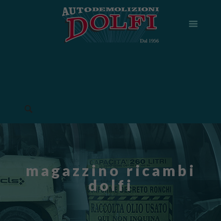
magazzino ricambi
dolfi