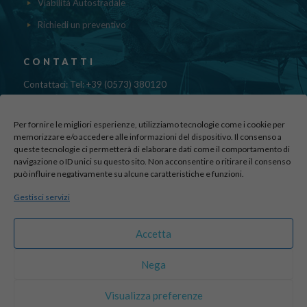
Viabilità Autostradale
Richiedi un preventivo
CONTATTI
Contattaci: Tel: +39 (0573) 380120
Fax: 39 (0573) 985420
Mail:
cristinadolfi7@gmail.com
Per fornire le migliori esperienze, utilizziamo tecnologie come i cookie per
Via di Canapale, 10
memorizzare e/o accedere alle informazioni del dispositivo. Il consenso a
queste tecnologie ci permetterà di elaborare dati come il comportamento di
51100 PISTOIA
navigazione o ID unici su questo sito. Non acconsentire o ritirare il consenso
può influire negativamente su alcune caratteristiche e funzioni.
Find us here:
Gestisci servizi
sito realizzato da
officineadv.it
Accetta
Nega
© 2016 Autodemolizioni Dolfi p.iva 01787720471. All Rights
Visualizza preferenze
Reserved |
Credits