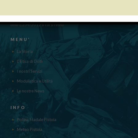
“Obblighi informativi per le erogazioni pubbliche: gli aiuti di Stato e gli
aiuti DE MINIMIS ricevuti dalla nostra impresa nell’anno 2023 sono
contenuti nel registro nazionale degli aiuti di Stato di cui all’ ART.52
della L.234/2012 a cui si rinvia“
MENU’
La Storia
L' Etica di Dolfi
I nostri Servizi
Modulistica e Utilità
Le nostre News
INFO
Polizia Stadale Pistoia
Meteo Pistoia