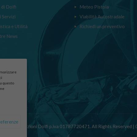
a di Dolfi
Meteo Pistoia
i Servizi
Viabilità Autostradale
stica e Utilità
Richiedi un preventivo
tre News
memorizzare
ci
su questo
une
referenze
 Autodemolizioni Dolfi p.iva 01787720471. All Rights Reserved |