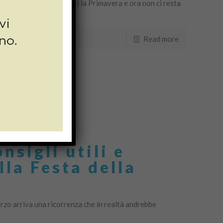
vata (o almeno si spera!) la Primavera e ora non ci resta
Read more
sigli utili e
lla Festa della
rzo arriva una ricorrenza che in realtà andrebbe