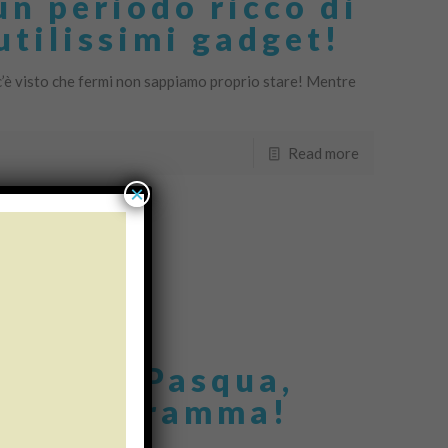
n periodo ricco di
 utilissimi gadget!
 c’è visto che fermi non sappiamo proprio stare! Mentre
Read more
×
riva la Pasqua,
e in programma!