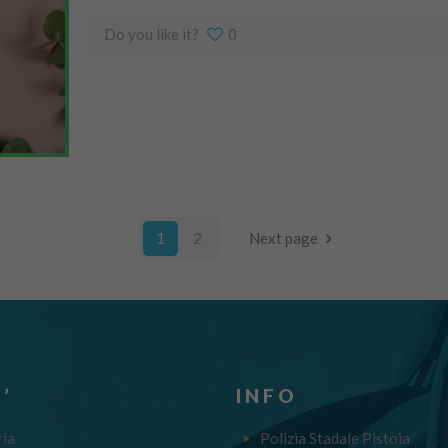
Do you like it?
0
1
2
Next page
’
INFO
ria
Polizia Stadale Pistoia