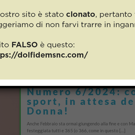
Abbiamo celebrato le donne, festeggiato i babbi, è arri
che l’ultimo appuntamento di questo ricco […]
Do you like it?
0
Numero 6/2024: con
sport, in attesa de
Donna!
Anche Febbraio sta ormai giungendo alla fine e con Ma
festeggiata tutti e 365 (o 366, come in questo […]