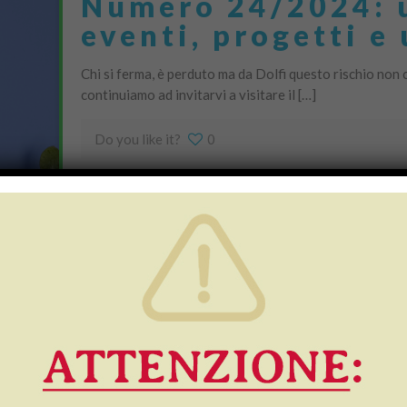
Numero 24/2024: u
eventi, progetti e
Chi si ferma, è perduto ma da Dolfi questo rischio non
continuiamo ad invitarvi a visitare il […]
Do you like it?
0
Numero 8/2024: ar
tante le iniziativ