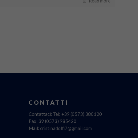
Read more
CONTATTI
Contattaci: Tel: +39 (0573) 380120
Fax: 39 (0573) 985420
Mail:
cristinadolfi7@gmail.com