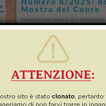
Numero 8/2025: do
Mostra del Cuore
Finalmente ci siamo, domani 1° aprile 2025 avrà inizio
pittorica dedicata alle opere di Maria Assunta Toniacci
Do you like it?
0
Numero 1/2024: b
È iniziato il nuovo anno, ci siamo appena lasciati alle s
ma anche di […]