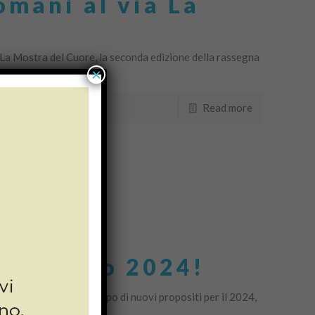
mani al via La
 La Mostra del Cuore, la seconda edizione della rassegna
×
. […]
Read more
envenuto 2024!
palle il 2023 e ora è tempo di nuovi propositi per il 2024,