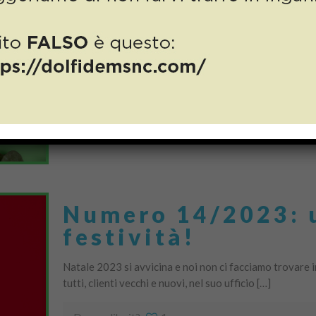
Do you like it?
1
Numero 14/2023: u
festività!
Natale 2023 si avvicina e noi non ci facciamo trovare i
tutti, clienti vecchi e nuovi, nel suo ufficio […]