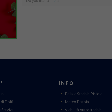
Do you like it?
1
’
INFO
ria
Polizia Stadale Pistoia
a di Dolfi
Meteo Pistoia
i Servizi
Viabilità Autostradale