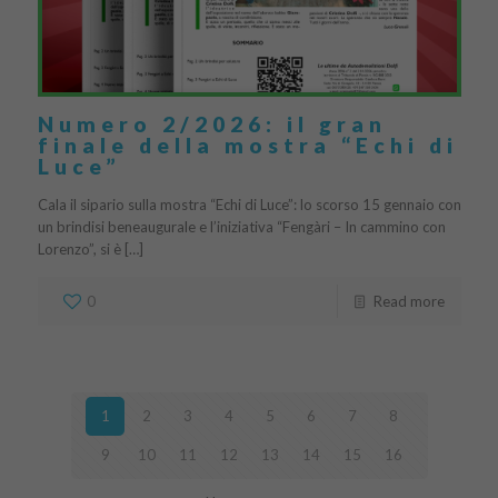
Numero 2/2026: il gran
finale della mostra “Echi di
Luce”
Cala il sipario sulla mostra “Echi di Luce”: lo scorso 15 gennaio con
un brindisi beneaugurale e l’iniziativa “Fengàri – In cammino con
Lorenzo”, si è […]
0
Read more
1
2
3
4
5
6
7
8
9
10
11
12
13
14
15
16