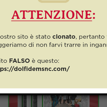
Numero 3/2026: la scatola
da ufficio per gli avvocati
e tante altre novità!
Dopo il grande successo della mostra “Echi di Luce”,
Autodemolizioni Dolfi non si ferma e si proietta già verso nuove
avventure: l’ultima novità è l’utilissima scatola […]
0
Read more