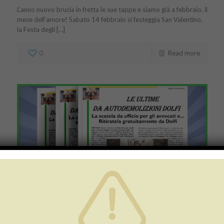
L’anno nuovo brucia in fretta le sue tappe e siamo già a febbraio, il
mese dell’amore! Sabato 14 febbraio si festeggia San Valentino,
la Festa degli […]
0
Read more