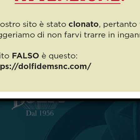
Sono tempi difficili per tutti quelli che stiamo vivendo,
l’emergenza Coronavirus non risparmia nessuno e colpisce anche
lo sport: come molte aziende, anche molte società sportive […]
4
Read more