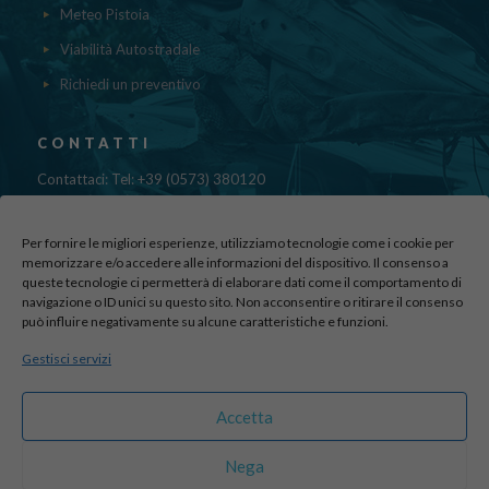
Meteo Pistoia
Viabilità Autostradale
Richiedi un preventivo
CONTATTI
Contattaci: Tel: +39 (0573) 380120
Fax: 39 (0573) 985420
Mail:
cristinadolfi7@gmail.com
Per fornire le migliori esperienze, utilizziamo tecnologie come i cookie per
Via di Canapale, 10
memorizzare e/o accedere alle informazioni del dispositivo. Il consenso a
queste tecnologie ci permetterà di elaborare dati come il comportamento di
51100 PISTOIA
navigazione o ID unici su questo sito. Non acconsentire o ritirare il consenso
può influire negativamente su alcune caratteristiche e funzioni.
Find us here:
Gestisci servizi
sito realizzato da
officineadv.it
Accetta
Nega