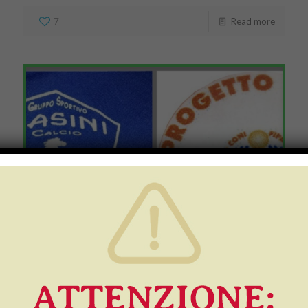
7
Read more
In aiuto di CALCIO e
VOLLEY, Dolfi scende in
campo contro il COVID!