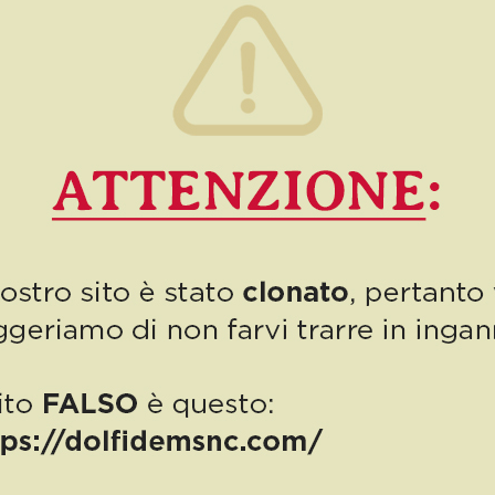
femminile Real Aglianese sino al termine dell’annata agonistica
2016/2017. L’azienda […]
2
Read more