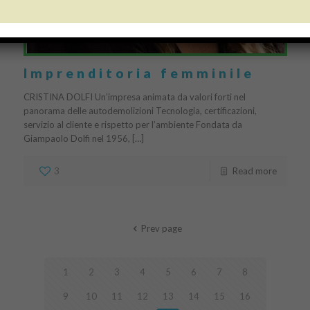
Imprenditoria femminile
CRISTINA DOLFI Un’impresa animata da valori forti nel
panorama delle autodemolizioni Tecnologia, certificazioni,
servizio al cliente e rispetto per l’ambiente Fondata da
Giampaolo Dolfi nel 1956, […]
3
Read more
Prev page
1
2
3
4
5
6
7
8
9
10
11
12
13
14
15
16