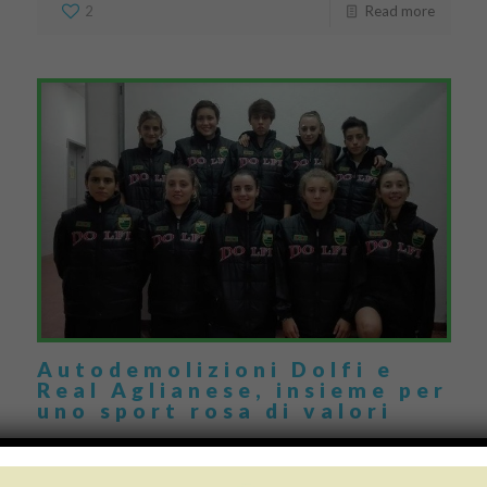
2
Read more
Autodemolizioni Dolfi e
Real Aglianese, insieme per
uno sport rosa di valori
Autodemolizioni Dolfi, eccellenza nazionale del settore, ha
definito una collaborazione con la società sportiva di calcio