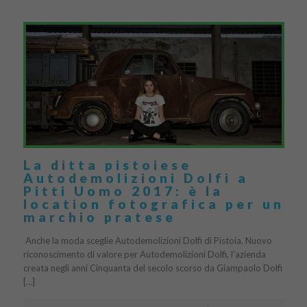
La ditta pistoiese
Autodemolizioni Dolfi a
Pitti Uomo 2017: è la
location fotografica per un
marchio pratese
Anche la moda sceglie Autodemolizioni Dolfi di Pistoia. Nuovo
riconoscimento di valore per Autodemolizioni Dolfi, l’azienda
creata negli anni Cinquanta del secolo scorso da Giampaolo Dolfi
[…]