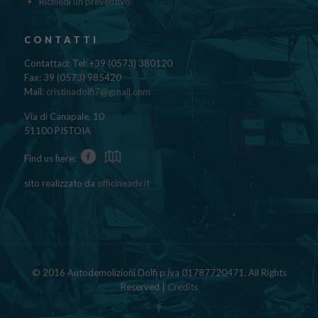
Richiedi un preventivo
CONTATTI
Contattaci: Tel: +39 (0573) 380120
Fax: 39 (0573) 985420
Mail:
cristinadolfi7@gmail.com
Via di Canapale, 10
51100 PISTOIA
Find us here:
sito realizzato da
officineadv.it
© 2016 Autodemolizioni Dolfi p.iva 01787720471. All Rights
Reserved |
Credits