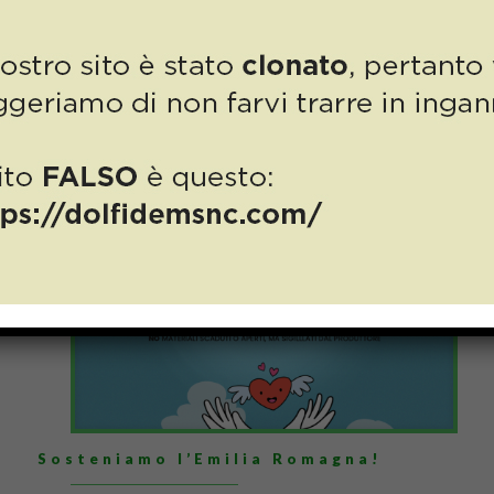
Numero 11/2023: a Novembre una
mostra imperdibile!
Read more
23 Maggio 2023
Sosteniamo l’Emilia Romagna!