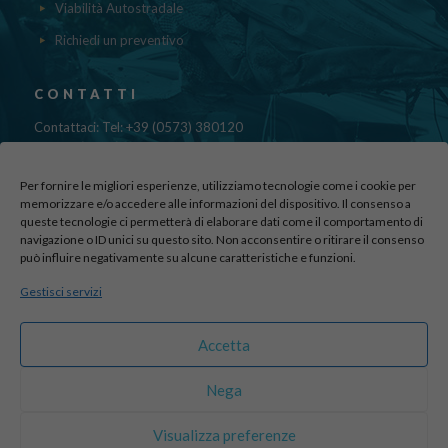
Viabilità Autostradale
Richiedi un preventivo
CONTATTI
Contattaci: Tel: +39 (0573) 380120
Fax: 39 (0573) 985420
Mail:
cristinadolfi7@gmail.com
Per fornire le migliori esperienze, utilizziamo tecnologie come i cookie per
Via di Canapale, 10
memorizzare e/o accedere alle informazioni del dispositivo. Il consenso a
queste tecnologie ci permetterà di elaborare dati come il comportamento di
51100 PISTOIA
navigazione o ID unici su questo sito. Non acconsentire o ritirare il consenso
può influire negativamente su alcune caratteristiche e funzioni.
Find us here:
Gestisci servizi
sito realizzato da
officineadv.it
Accetta
Nega
© 2016 Autodemolizioni Dolfi p.iva 01787720471. All Rights
Visualizza preferenze
Reserved |
Credits