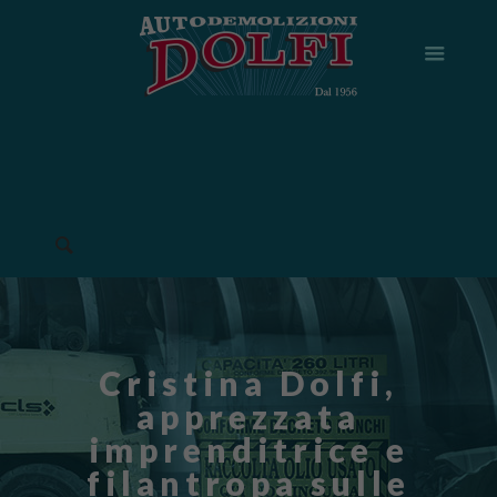
Cristina Dolfi,
apprezzata
imprenditrice e
filantropa sulle