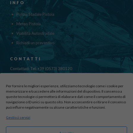
INFO
Polizia Stadale Pistoia
Meteo Pistoia
Viabilità Autostradale
Richiedi un preventivo
CONTATTI
Contattaci: Tel: +39 (0573) 380120
Fax: 39 (0573) 985420
Mail:
cristinadolfi7@gmail.com
Per fornire le migliori esperienze, utilizziamo tecnologie come i cookie per
Via di Canapale, 10
memorizzare e/o accedere alle informazioni del dispositivo. Il consenso a
51100 PISTOIA
queste tecnologie ci permetterà di elaborare dati come il comportamento di
navigazione o ID unici su questo sito. Non acconsentire o ritirare il consenso
può influire negativamente su alcune caratteristiche e funzioni.
Find us here:
Gestisci servizi
sito realizzato da
officineadv.it