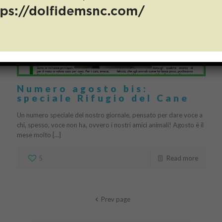
Numero agosto bis:
speciale Rifugio del Cane
Un numero speciale del nostro giornale, pensato per dare voce a
chi, spesso, voce non ha, ovvero i nostri amici animali! Agosto è il
mese molto […]
5
Read more
Prev page