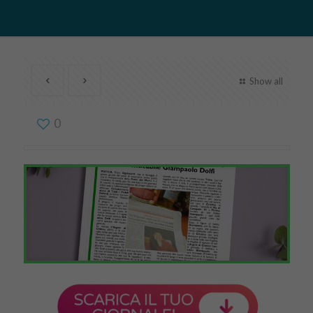
Show all
0