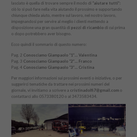
lasciato è quella di trovare sempre il modo di
“aiutare tutti”:
ciò lo si può fare nella vita aiutando il prossimo e supportando
chiunque chieda aiuto, mentre sul lavoro, nel nostro lavoro,
impegnandosi per servire al meglio i clienti mettendo a
disposizione una gran quantità di
pezzi di
ricambio
di cui prima
o dopo potrebbero aver bisogno.
Ecco quindi il sommario di
questo numero:
Pag. 2
Conosciamo Giampaolo “1”… Valentina
Pag. 3
Conosciamo Giampaolo “2”… Franco
Pag. 4
Conosciamo Giampaolo “3”… Cristina
Per maggiori informazioni sui prossimi eventi o iniziative, o per
suggerirci tematiche da trattare nei prossimi numeri del
giornale, vi invitiamo a scrivere a
cristinadolfi7@gmail.com
o
contattarci allo 0573380120 o al 3473583434.