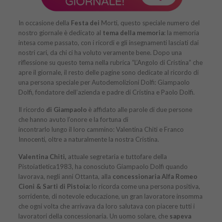
In occasione della
Festa dei
Morti, questo speciale numero del
nostro giornale è dedicato al
tema della memoria
: la memoria
intesa come passato, con i ricordi e gli insegnamenti lasciati dai
nostri cari, da chi ci ha voluto veramente bene. Dopo una
riflessione su questo tema nella rubrica “L’Angolo di Cristina” che
apre il giornale, il resto delle pagine sono dedicate al ricordo di
una persona speciale per Autodemolizioni Dolfi: Giampaolo
Dolfi, fondatore dell’azienda e padre di Cristina e Paolo Dolfi.
Il ricordo
di Giampaolo
è affidato alle parole di due persone
che hanno avuto l’onore e la fortuna di
incontrarlo lungo il loro cammino: Valentina Chiti e Franco
Innocenti, oltre a naturalmente la nostra Cristina.
Valentina Chiti,
attuale segretaria e tuttofare della
Pistoiatletica1983, ha conosciuto Giampaolo Dolfi quando
lavorava, negli anni Ottanta, alla
concessionaria Alfa Romeo
Cioni & Sarti di Pistoia:
lo ricorda come una persona positiva,
sorridente, di notevole educazione, un gran lavoratore insomma
che ogni volta che arrivava da loro salutava con piacere tutti i
lavoratori della concessionaria. Un uomo solare, che
sapeva