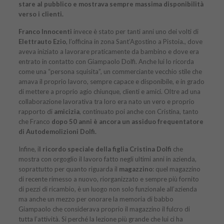
stare al pubblico e mostrava sempre massima disponibilità
verso i clienti.
Franco Innocenti
invece è stato per tanti anni uno dei volti di
Elettrauto Ezio
, l’officina in zona Sant’Agostino a Pistoia., dove
aveva iniziato a lavorare praticamente da bambino e dove era
entrato in contatto con Giampaolo Dolfi. Anche lui lo ricorda
come una “persona squisita”, un commerciante vecchio stile che
amava il proprio lavoro, sempre capace e disponibile, e in grado
di mettere a proprio agio chiunque, clienti e amici. Oltre ad una
collaborazione lavorativa tra loro era nato un vero e proprio
rapporto di
amicizia
, continuato poi anche con Cristina, tanto
che Franco
dopo 50 anni è ancora un assiduo frequentatore
di Autodemolizioni Dolfi.
Infine, i
l ricordo speciale della figlia Cristina Dolfi
che
mostra con orgoglio il lavoro fatto negli ultimi anni in azienda,
soprattutto per quanto riguarda il
magazzino
: quel magazzino
di recente rimesso a nuovo, riorganizzato e sempre più fornito
di pezzi di ricambio, è un luogo non solo funzionale all’azienda
ma anche un mezzo per onorare la memoria di babbo
Giampaolo che considerava proprio il magazzino il fulcro di
tutta l’attività. Si perché la lezione più grande che lui ci ha