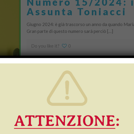
Numero 15/2024: i
Assunta Toniacci
Giugno 2024: è già trascorso un anno da quando Maria 
Gran parte di questo numero sarà perciò […]
Do you like it?
0
Numero 14/2024: r
le prossime inizia
perdere!