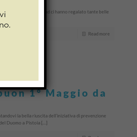
i, con gli ultimi weekend ci hanno regalato tante belle
Read more
buon 1° Maggio da
dovi la bella riuscita dell’iniziativa di prevenzione
a del Duomo a Pistoia […]