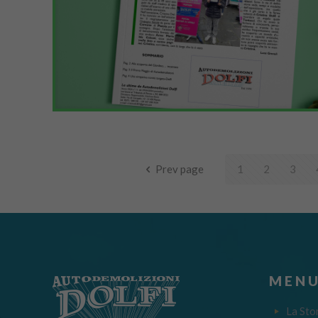
Prev page
1
2
3
MENU
La Sto