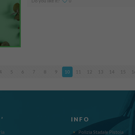
Do you like it?
0
4
5
6
7
8
9
10
11
12
13
14
15
1
’
INFO
ria
Polizia Stadale Pistoia