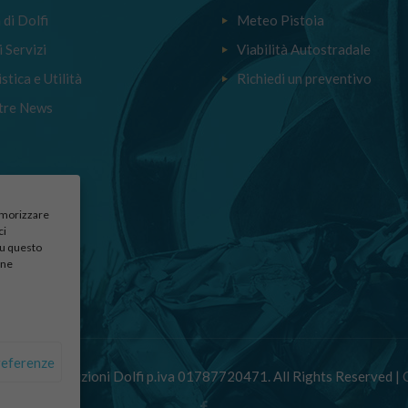
a di Dolfi
Meteo Pistoia
i Servizi
Viabilità Autostradale
stica e Utilità
Richiedi un preventivo
tre News
memorizzare
ci
su questo
une
referenze
 Autodemolizioni Dolfi p.iva 01787720471. All Rights Reserved |