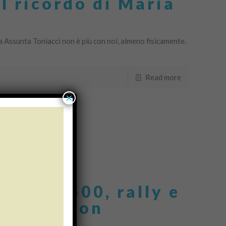
l ricordo di Maria
Assunta Toniacci non è più con noi, almeno fisicamente.
Read more
×
aduno 500, rally e
tive da non