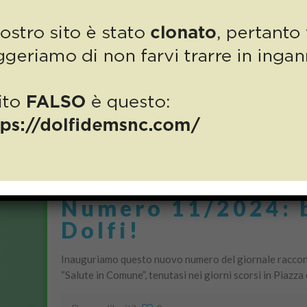
Questo mese di maggio sta finendo nel migliore dei mod
soddisfazioni dal punto di vista sportivo: prima […]
Do you like it?
0
Numero 11/2024: 
Dolfi!
Inauguriamo questo nuovo numero del giornale raccontan
“Salute in Comune”, tenutasi nei giorni scorsi in Piazz