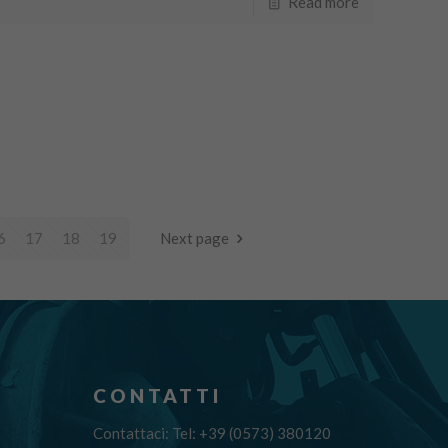
Read more
6
17
18
19
Next page
CONTATTI
Contattaci: Tel: +39 (0573) 380120