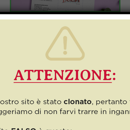
Numero 4/2023: Buona
Pasqua da Dolfi!
Aprile…dolce dormire! Ma più che dormire qui il tempo sembra
volare, siamo già arrivati a Pasqua e noi siamo lieti di farvi i nostri
migliori auguri! […]
3
Read more