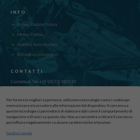
INFO
Polizia Stadale Pistoia
Meteo Pistoia
Viabilità Autostradale
Richiedi un preventivo
CONTATTI
Contattaci: Tel: +39 (0573) 380120
Fax: 39 (0573) 985420
Mail:
cristinadolfi7@gmail.com
Per fornire le migliori esperienze, utilizziamo tecnologie come i cookie per
Via di Canapale, 10
memorizzare e/o accedere alle informazioni del dispositivo. Il consenso a
51100 PISTOIA
queste tecnologie ci permetterà di elaborare dati come il comportamento di
navigazione o ID unici su questo sito. Non acconsentire o ritirare il consenso
può influire negativamente su alcune caratteristiche e funzioni.
Find us here:
Gestisci servizi
sito realizzato da
officineadv.it