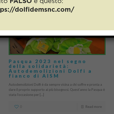
Pasqua 2023 nel segno
della solidarietà:
Autodemolizioni Dolfi a
fianco di AISM
Autodemolizioni Dolfi è da sempre vicina a chi soffre e pronta a
dare il proprio supporto ai più bisognosi. Quest’anno la Pasqua è
stata l’occasione per […]
0
Read more