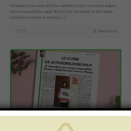
Dicembre è un mese di festa: addobbi, lucine, mercatini, auguri,
cene e soprattutto regali. Noi (e tutti i pistoiesi) un bel regalo
l’abbiamo ricevuto in anticipo […]
0
Read more