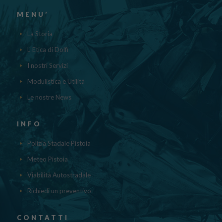
MENU’
La Storia
L' Etica di Dolfi
I nostri Servizi
Modulistica e Utilità
Le nostre News
INFO
Polizia Stadale Pistoia
Meteo Pistoia
Viabilità Autostradale
Richiedi un preventivo
CONTATTI