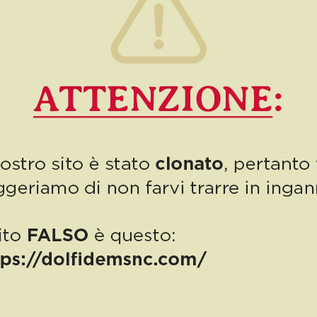
Numero 11/2023: a
Novembre una mostra
imperdibile!
Siamo arrivati a Novembre e finalmente possiamo annunciarvi,
con grande soddisfazione, che la mostra dedicata a Maria
Assunta Toniacci ha trovato periodo, sede e orari! Una […]
0
Read more