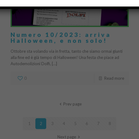
Numero 10/2023: arriva
Halloween, e non solo!
Ottobre sta volando via in fretta, tanto che siamo ormai giunti
alla fine ed è già tempo di Halloween! Una festa che piace ad
Autodemolizioni Dolfi, […]
0
Read more
Prev page
1
2
3
4
5
6
7
8
Next page