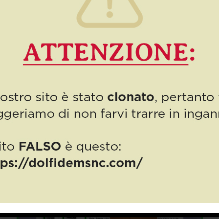
Numero 8/2025: domani al
via La Mostra del Cuore
Finalmente ci siamo, domani 1° aprile 2025 avrà inizio La Mostra
del Cuore, la seconda edizione della rassegna pittorica dedicata
alle opere di Maria Assunta Toniacci. […]
0
Read more