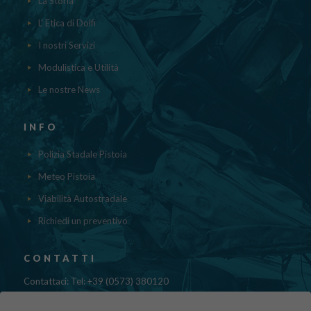
La Storia
L' Etica di Dolfi
I nostri Servizi
Modulistica e Utilità
Le nostre News
INFO
Polizia Stadale Pistoia
Meteo Pistoia
Viabilità Autostradale
Richiedi un preventivo
CONTATTI
Contattaci: Tel: +39 (0573) 380120
Fax: 39 (0573) 985420
Mail:
cristinadolfi7@gmail.com