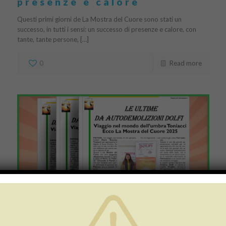
presenze e calore
Questi primi giorni de La Mostra del Cuore sono stati un
successo, in tutti i sensi: un successo di presenze e calore, con
tante, tante persone, […]
0
Read more