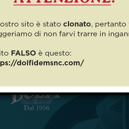
imperdibile!
Siamo arrivati a Novembre e finalmente possiamo annunciarvi,
con grande soddisfazione, che la mostra dedicata a Maria
Assunta Toniacci ha trovato periodo, sede e orari! Una […]
0
Read more