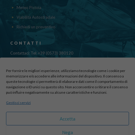
Meteo Pistoia
Viabilità Autostradale
Richiedi un preventivo
CONTATTI
Contattaci: Tel: +39 (0573) 380120
Fax: 39 (0573) 985420
Mail:
cristinadolfi7@gmail.com
Per fornire le migliori esperienze, utilizziamo tecnologie come i cookie per
Via di Canapale, 10
memorizzare e/o accedere alle informazioni del dispositivo. Il consenso a
51100 PISTOIA
queste tecnologie ci permetterà di elaborare dati come il comportamento di
navigazione o ID unici su questo sito. Non acconsentire o ritirare il consenso
può influire negativamente su alcune caratteristiche e funzioni.
Find us here:
Gestisci servizi
sito realizzato da
officineadv.it
Accetta
Nega