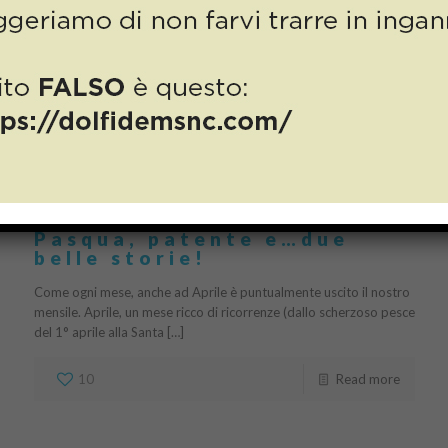
Numero 4, APRILE 2021:
Pasqua, patente e…due
belle storie!
Come ogni mese, anche ad Aprile è puntualmente uscito il nostro
mensile. Aprile, un mese ricco di ricorrenze (dallo scherzoso pesce
del 1° aprile alla Santa […]
10
Read more