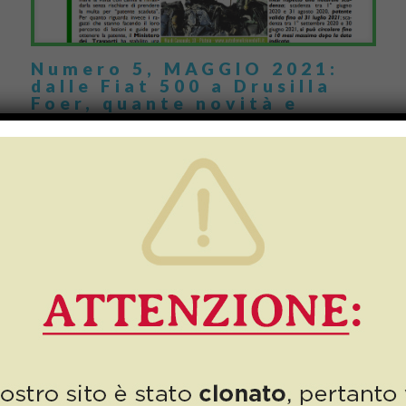
Numero 5, MAGGIO 2021:
dalle Fiat 500 a Drusilla
Foer, quante novità e
curiosità!
Eccoci a Maggio, e puntuale arriva anche il nostro giornale.
Maggio, un mese che porta un po’ di riaperture, e quindi un po’ di
positività, ma […]
13
Read more