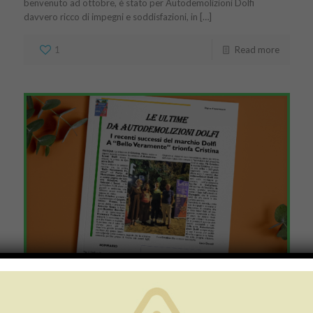
benvenuto ad ottobre, è stato per Autodemolizioni Dolfi
davvero ricco di impegni e soddisfazioni, in […]
1
Read more
Numero 8/2023: i recenti