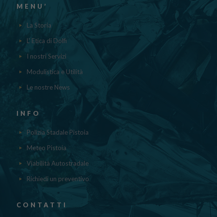
MENU’
La Storia
L' Etica di Dolfi
I nostri Servizi
Modulistica e Utilità
Le nostre News
INFO
Polizia Stadale Pistoia
Meteo Pistoia
Viabilità Autostradale
Richiedi un preventivo
CONTATTI