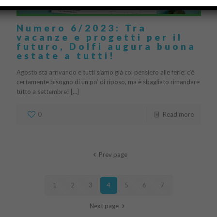
Numero 6/2023: Tra
vacanze e progetti per il
futuro, Dolfi augura buona
estate a tutti!
Agosto sta arrivando e tutti siamo già col pensiero alle ferie: c’è
certamente bisogno di un po’ di riposo, ma è sbagliato rimandare
tutto a settembre! […]
0
Read more
Prev page
1
2
3
4
5
6
7
Next page