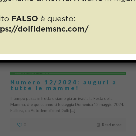
Cristina Dolfi, apprezzata
imprenditrice e filantropa
sulle orme di babbo
Giampaolo
0
Read more
Numero 12/2024: auguri a
tutte le mamme!
Il tempo passa in fretta e siamo già arrivati alla Festa della
Mamma, che quest’anno si festeggia Domenica 12 maggio 2024.
E allora, da Autodemolizioni Dolfi […]
0
Read more