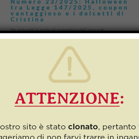
Numero 23/2025: Halloween
tra Legge 147/2025, coupon
vantaggioso e i dolcetti di
Cristina
Sta arrivando la notte più spaventosa dell’anno e da
Autodemolizioni Dolfi siamo già in clima Halloween, con una dolce
sorpresa per voi: la nostra Cristina ha […]
0
Read more